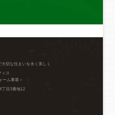
で大切な住まいを永く美しく
フィス
ォーム事業＞
柱4丁目3番地12