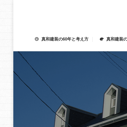
真和建装の60年と考え方
真和建装